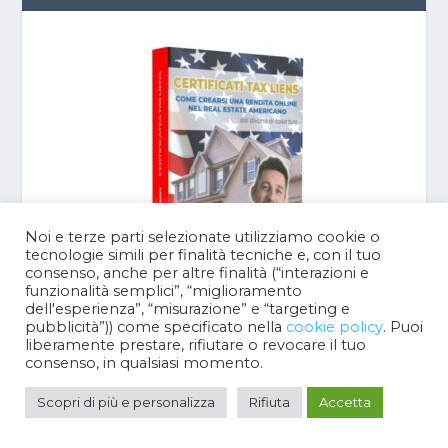
Noi e terze parti selezionate utilizziamo cookie o
tecnologie simili per finalità tecniche e, con il tuo
consenso, anche per altre finalità (“interazioni e
funzionalità semplici”, “miglioramento
dell'esperienza”, “misurazione” e “targeting e
pubblicità”)) come specificato nella
cookie policy
. Puoi
liberamente prestare, rifiutare o revocare il tuo
consenso, in qualsiasi momento.
LIBRO TAX DEEDS
Scopri di più e personalizza
Rifiuta
Accetta