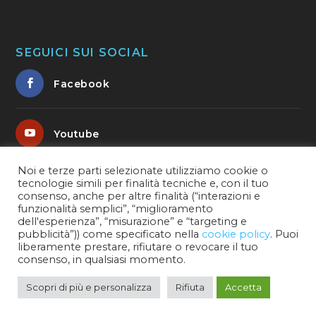
SEGUICI SUI SOCIAL
Facebook
Youtube
Noi e terze parti selezionate utilizziamo cookie o
tecnologie simili per finalità tecniche e, con il tuo
Instagram
consenso, anche per altre finalità (“interazioni e
funzionalità semplici”, “miglioramento
dell'esperienza”, “misurazione” e “targeting e
pubblicità”)) come specificato nella
cookie policy
. Puoi
liberamente prestare, rifiutare o revocare il tuo
consenso, in qualsiasi momento.
© 2026 WeAmerica é un marchio registrato.
WEBusiness Srls | Via G.Pascoli 26 | 35048 Stanghella
Scopri di più e personalizza
Rifiuta
Accetta
(PD) | P.IVA - C.F. 05185840286