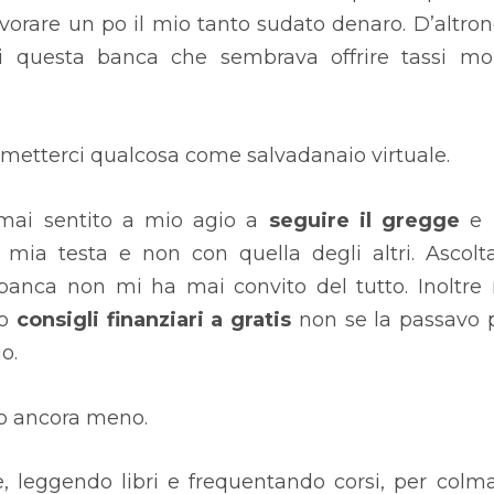
avorare un po il mio tanto sudato denaro. D’altro
i questa banca che sembrava offrire tassi mo
etterci qualcosa come salvadanaio virtuale.
mai sentito a mio agio a
seguire il gregge
e 
mia testa e non con quella degli altri. Ascolt
la banca non mi ha mai convito del tutto. Inoltre
no
consigli finanziari a gratis
non se la passavo 
o.
no ancora meno.
 leggendo libri e frequentando corsi, per colm