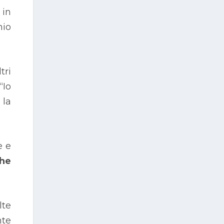
 in
hio
tri
“Io
 la
e e
che
lte
nte