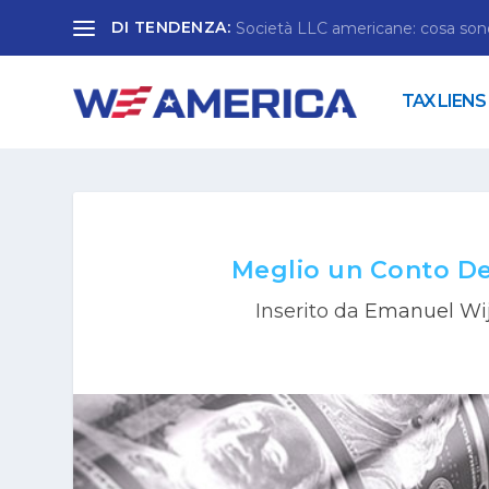
DI TENDENZA:
Società LLC americane: cosa so
TAX LIENS
Meglio un Conto De
Inserito da
Emanuel Wi