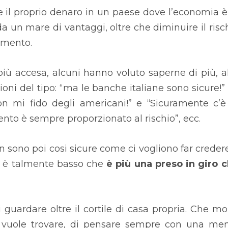
e il proprio denaro in un paese dove l’economia è
da un mare di vantaggi, oltre che diminuire il risc
timento.
più accesa, alcuni hanno voluto saperne di più, al
ni del tipo: “ma le banche italiane sono sicure!” 
 non mi fido degli americani!” e “Sicuramente c’è
ento è sempre proporzionato al rischio”, ecc.
n sono poi cosi sicure come ci vogliono far creder
o” è talmente basso che
è più una preso in giro 
guardare oltre il cortile di casa propria. Che mo
 vuole trovare, di pensare sempre con una me