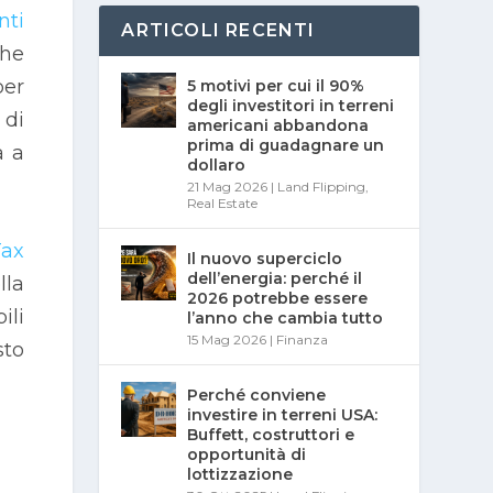
nti
ARTICOLI RECENTI
che
per
5 motivi per cui il 90%
degli investitori in terreni
 di
americani abbandona
prima di guadagnare un
a a
dollaro
21 Mag 2026
|
Land Flipping
,
Real Estate
Tax
Il nuovo superciclo
dell’energia: perché il
lla
2026 potrebbe essere
ili
l’anno che cambia tutto
15 Mag 2026
|
Finanza
sto
Perché conviene
investire in terreni USA:
Buffett, costruttori e
opportunità di
lottizzazione