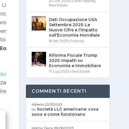
30 Ott 2025
|
Land Flipping
,
 Li
Real Estate
ro.
Dati Occupazione USA
aro
Settembre 2025: Le
Nuove Cifre e l’Impatto
per
sull’Economia Mondiale
to.
18 Set 2025
|
Finanza
lio
Riforma Fiscale Trump
2025: Impatti su
Economia e Immobiliare
17 Lug 2025
|
Real Estate
Tax
zza
ire
COMMENTI RECENTI
Alberto
22/11/2023
Società LLC americane: cosa
on
sono e come funzionano
Mattia Tasca
28/08/2023