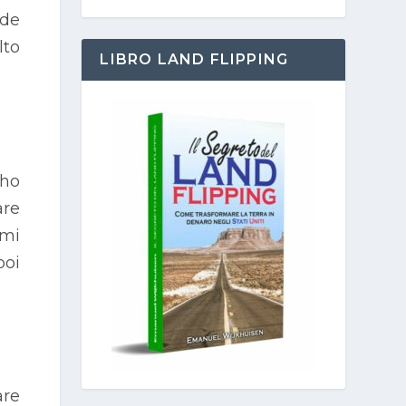
nde
lto
LIBRO LAND FLIPPING
ho
are
 mi
poi
are