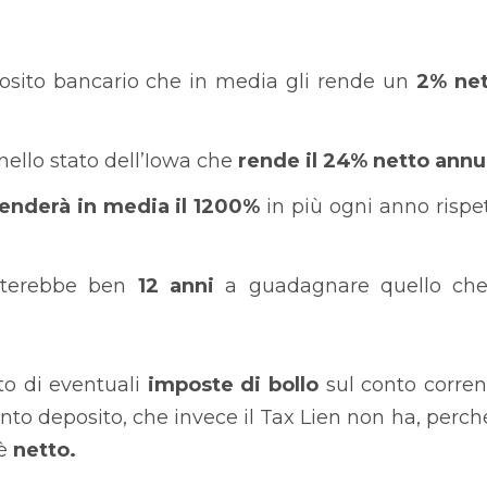
posito bancario che in media gli rende un
2% net
nello stato dell’Iowa che
rende il 24% netto ann
enderà in media il 1200%
in più ogni anno rispe
metterebbe ben
12 anni
a guadagnare quello che
o di eventuali
imposte di bollo
sul conto corren
nto deposito, che invece il Tax Lien non ha, perché
 è
netto.