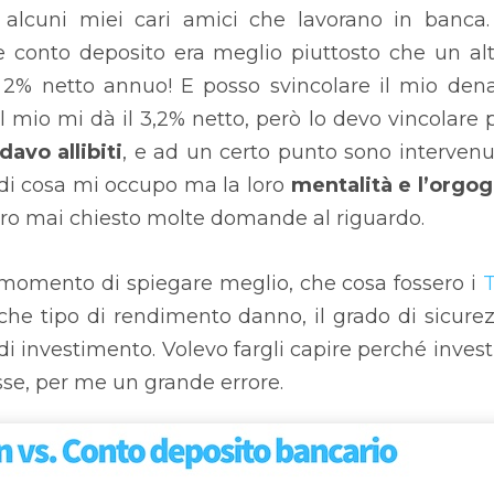
alcuni miei cari amici che lavorano in banca.
 conto deposito era meglio piuttosto che un alt
il 2% netto annuo! E posso svincolare il mio den
Il mio mi dà il 3,2% netto, però lo devo vincolare 
avo allibiti
, e ad un certo punto sono intervenu
di cosa mi occupo ma la loro
mentalità e l’orgog
ero mai chiesto molte domande al riguardo.
l momento di spiegare meglio, che cosa fossero i
he tipo di rendimento danno, il grado di sicure
 di investimento. Volevo fargli capire perché invest
osse, per me un grande errore.