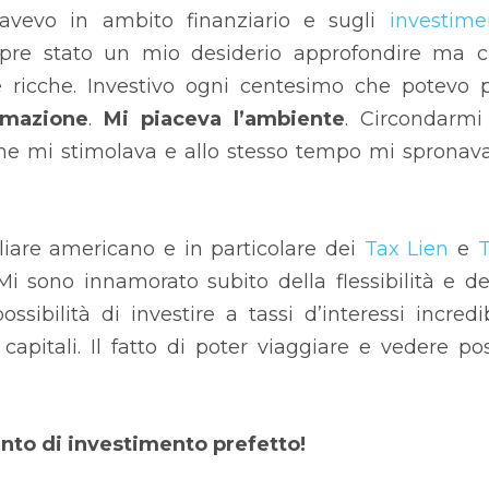
avevo in ambito finanziario e sugli
investime
re stato un mio desiderio approfondire ma 
e ricche. Investivo ogni centesimo che potevo 
rmazione
.
Mi piaceva l’ambiente
. Circondarmi
i me mi stimolava e allo stesso tempo mi spronav
liare americano e in particolare dei
Tax Lien
e
i sono innamorato subito della flessibilità e de
ossibilità di investire a tassi d’interessi incredib
apitali. Il fatto di poter viaggiare e vedere po
to di investimento prefetto!