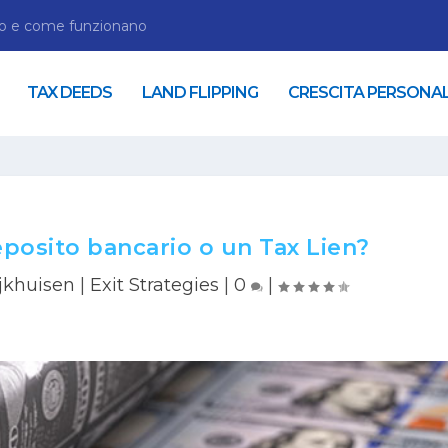
no e come funzionano
TAX DEEDS
LAND FLIPPING
CRESCITA PERSONA
posito bancario o un Tax Lien?
jkhuisen
|
Exit Strategies
|
0
|