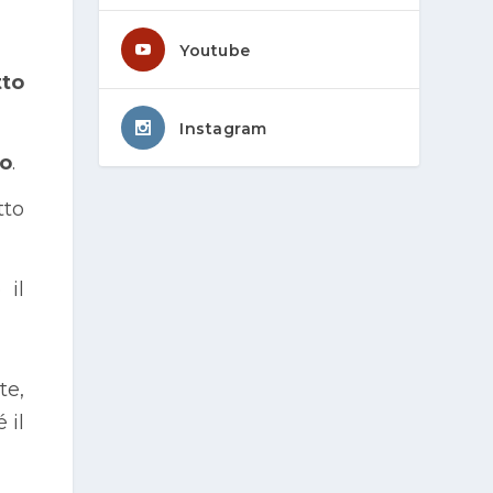
Youtube
to
Instagram
uo
.
tto
 il
te,
 il