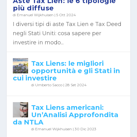
Aste Tax Lien: le 6 tipologie
più diffuse
di
Emanuel Wijkhuisen
|
5 Ott 2024
I diversi tipi di aste Tax Lien e Tax Deed
negli Stati Uniti: cosa sapere per
investire in modo...
Tax Liens: le migliori
opportunità e gli Stati in
cui investire
di
Umberto Sacco
|
28 Set 2024
Tax Liens americani:
Un’Analisi Approfondita
da NTLA
di
Emanuel Wijkhuisen
|
30 Dic 2023