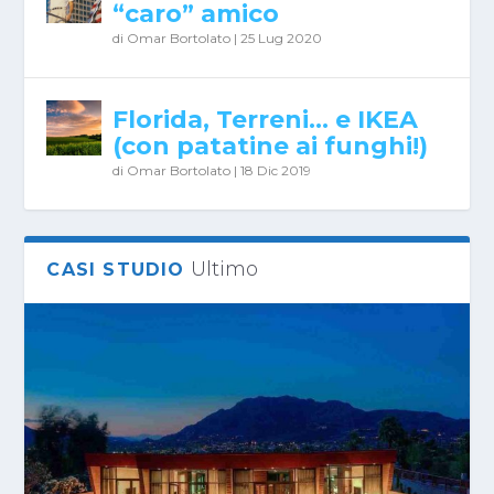
“caro” amico
di
Omar Bortolato
|
25 Lug 2020
Florida, Terreni… e IKEA
(con patatine ai funghi!)
di
Omar Bortolato
|
18 Dic 2019
Ultimo
CASI STUDIO