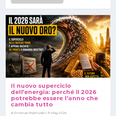
Il nuovo superciclo
dell’energia: perché il 2026
potrebbe essere l’anno che
cambia tutto
di
Emanuel Wijkhuisen
|
15 Mag 2026