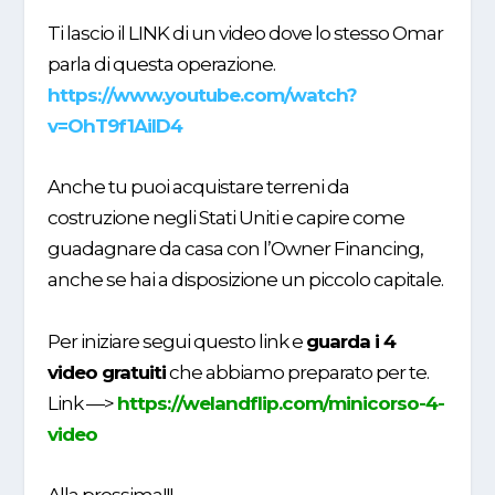
Ti lascio il LINK di un video dove lo stesso Omar
parla di questa operazione.
https://www.youtube.com/watch?
v=OhT9f1AiID4
Anche tu puoi acquistare terreni da
costruzione negli Stati Uniti e capire come
guadagnare da casa con l’Owner Financing,
anche se hai a disposizione un piccolo capitale.
Per iniziare segui questo link e
guarda i 4
video gratuiti
che abbiamo preparato per te.
Link —>
https://welandflip.com/minicorso-4-
video
Alla prossima!!!