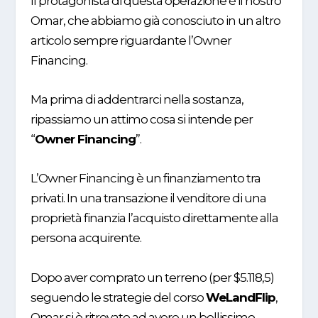
Il protagonista di questa operazione è il nostro
Omar, che abbiamo già conosciuto in un altro
articolo sempre riguardante l’
Owner
Financing.
Ma prima di addentrarci nella sostanza,
ripassiamo un attimo cosa si intende per
“
Owner Financing
”.
L’Owner Financing è un finanziamento tra
privati. In una transazione il venditore di una
proprietà finanzia l’acquisto direttamente alla
persona acquirente.
Dopo aver comprato un terreno (per $5.118,5)
seguendo le strategie del corso
WeLandFlip
,
Omar si è ritrovato ad avere un bellissimo