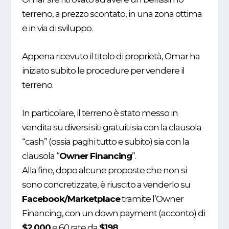
terreno, a prezzo scontato, in una zona ottima
e in via di sviluppo.
Appena ricevuto il titolo di proprietà, Omar ha
iniziato subito le procedure per vendere il
terreno.
In particolare, il terreno è stato messo in
vendita su diversi siti gratuiti sia con la clausola
“cash” (ossia paghi tutto e subito) sia con la
clausola “
Owner Financing
”.
Alla fine, dopo alcune proposte che non si
sono concretizzate, è riuscito a venderlo su
Facebook/Marketplace
tramite l’Owner
Financing, con un down payment (acconto) di
$2.000
e 60 rate da
$198.